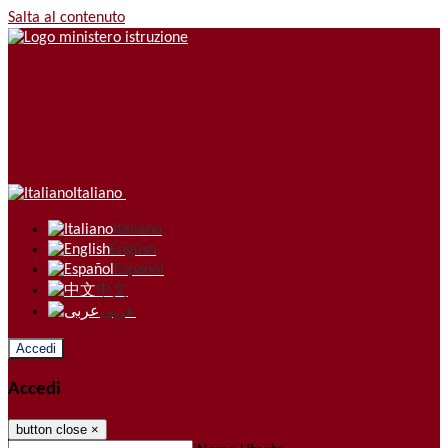
Salta al contenuto
Italiano
Italiano
English
Español
中文
عربى
Accedi
Accedi
button close
×