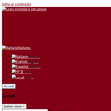
Salta al contenuto
Italiano
Italiano
English
Español
中文
عربى
Accedi
Accedi
button close
×