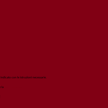
 indicato con le istruzioni necessarie.
e la
Login Spaggiari
!