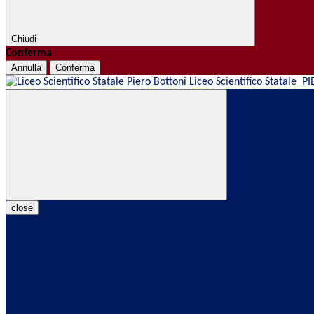
Chiudi
Conferma
Annulla
Conferma
Liceo Scientifico Statale
PI
close