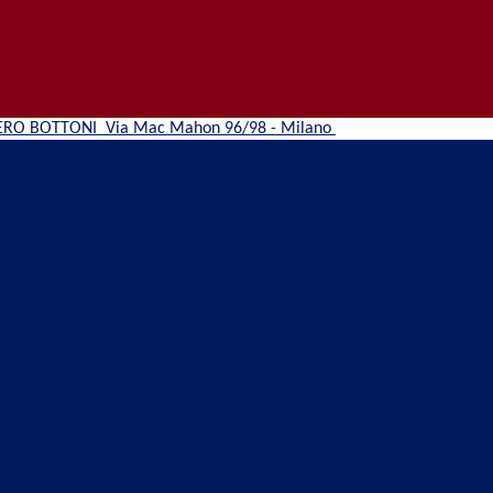
ERO BOTTONI
Via Mac Mahon 96/98 - Milano