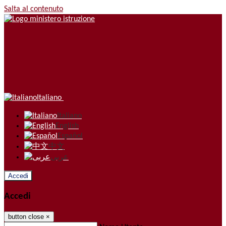
Salta al contenuto
Italiano
Italiano
English
Español
中文
عربى
Accedi
Accedi
button close
×