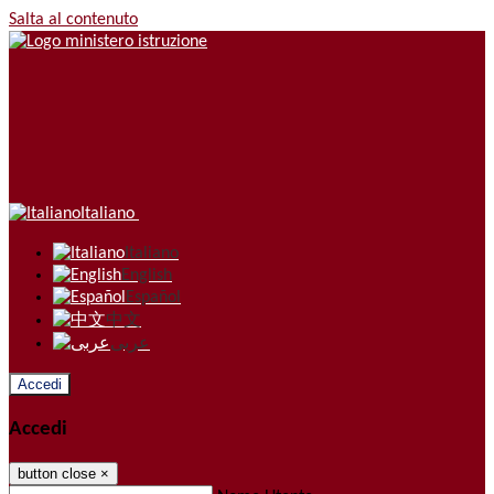
Salta al contenuto
Italiano
Italiano
English
Español
中文
عربى
Accedi
Accedi
button close
×