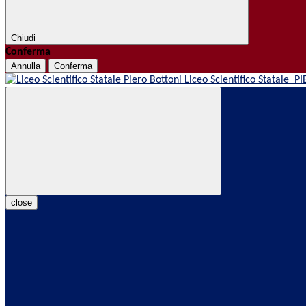
Chiudi
Conferma
Annulla
Conferma
Liceo Scientifico Statale
PI
close