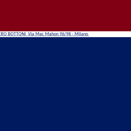
ERO BOTTONI
Via Mac Mahon 96/98 - Milano