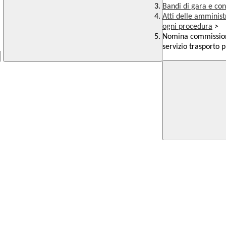
Bandi di gara e con
Atti delle amminist
ogni procedura
>
Nomina commissione
servizio trasporto 