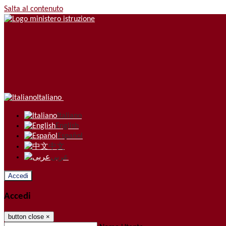
Salta al contenuto
Italiano
Italiano
English
Español
中文
عربى
Accedi
Accedi
button close
×