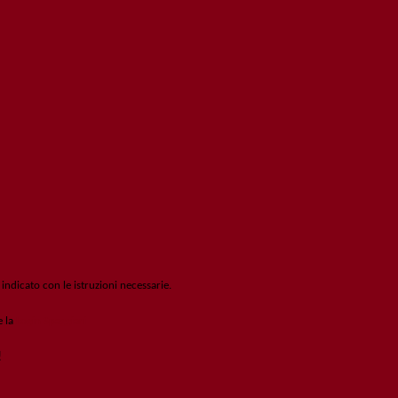
 indicato con le istruzioni necessarie.
e la
Login Spaggiari
!