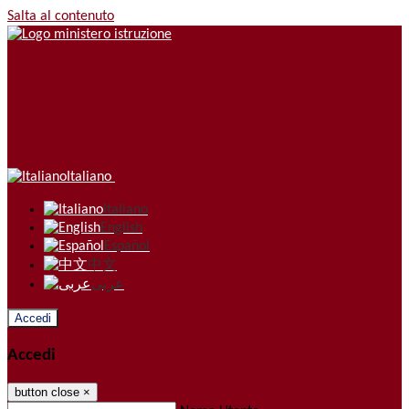
Salta al contenuto
Italiano
Italiano
English
Español
中文
عربى
Accedi
Accedi
button close
×