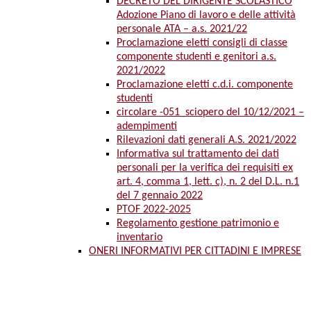
DECRETO DEL DIRIGENTE SCOLASTICO
Adozione Piano di lavoro e delle attività
personale ATA – a.s. 2021/22
Proclamazione eletti consigli di classe
componente studenti e genitori a.s.
2021/2022
Proclamazione eletti c.d.i. componente
studenti
circolare -051_sciopero del 10/12/2021 –
adempimenti
Rilevazioni dati generali A.S. 2021/2022
Informativa sul trattamento dei dati
personali per la verifica dei requisiti ex
art. 4, comma 1, lett. c), n. 2 del D.L. n.1
del 7 gennaio 2022
PTOF 2022-2025
Regolamento gestione patrimonio e
inventario
ONERI INFORMATIVI PER CITTADINI E IMPRESE