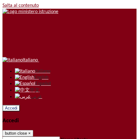
Salta al contenuto
Italiano
Italiano
English
Español
中文
عربى
Accedi
Accedi
button close
×