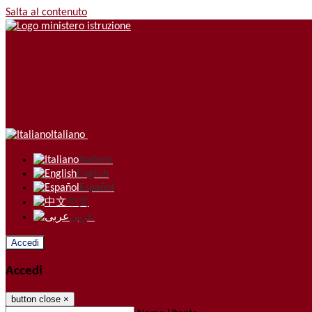
Salta al contenuto
Italiano
Italiano
English
Español
中文
عربى
Accedi
Accedi
button close
×