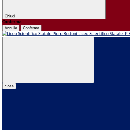
Chiudi
Conferma
Annulla
Conferma
Liceo Scientifico Statale
PI
close