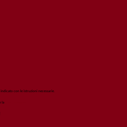
 indicato con le istruzioni necessarie.
e la
Login Spaggiari
!