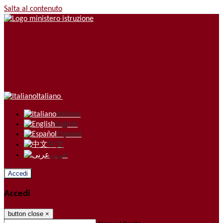
Salta al contenuto
Italiano
Italiano
English
Español
中文
عربى
Accedi
Accedi
button close
×