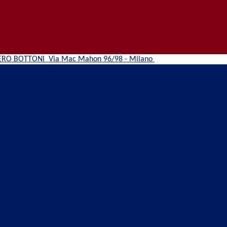
ERO BOTTONI
Via Mac Mahon 96/98 - Milano