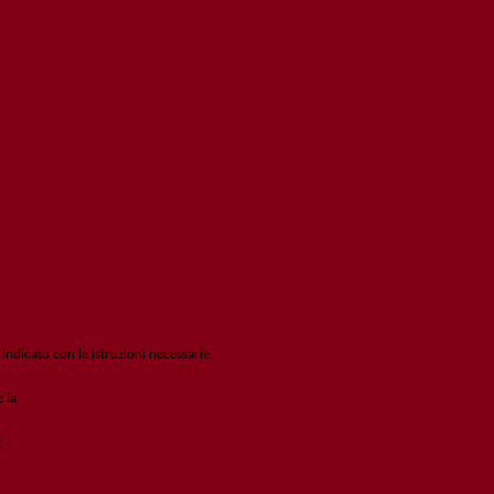
 indicato con le istruzioni necessarie.
e la
Login Spaggiari
!