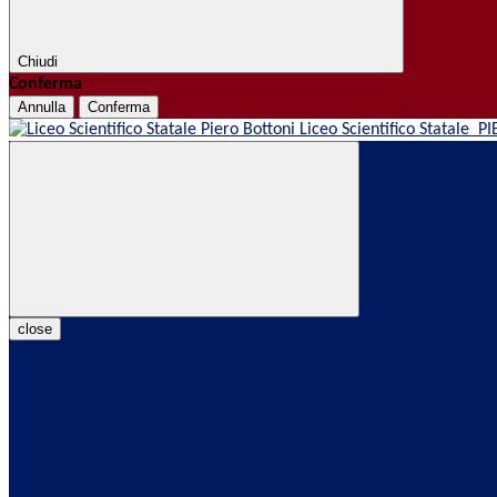
Chiudi
Conferma
Annulla
Conferma
Liceo Scientifico Statale
PI
close