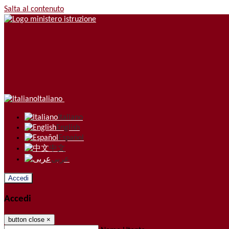
Salta al contenuto
Italiano
Italiano
English
Español
中文
عربى
Accedi
Accedi
button close
×