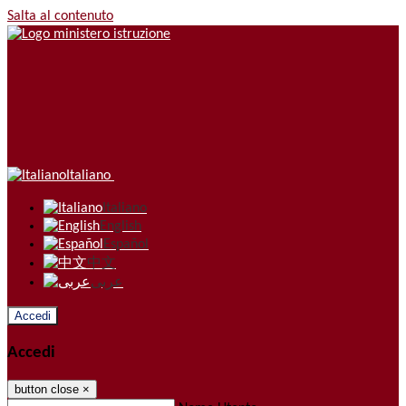
Salta al contenuto
Italiano
Italiano
English
Español
中文
عربى
Accedi
Accedi
button close
×