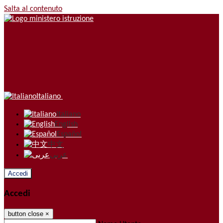
Salta al contenuto
Italiano
Italiano
English
Español
中文
عربى
Accedi
Accedi
button close
×