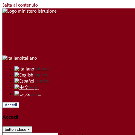
Salta al contenuto
Italiano
Italiano
English
Español
中文
عربى
Accedi
Accedi
button close
×