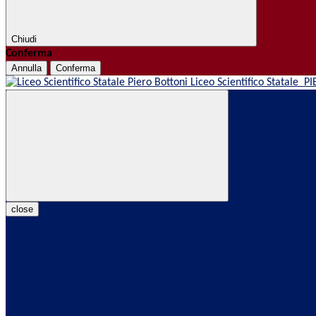
Chiudi
Conferma
Annulla
Conferma
Liceo Scientifico Statale
PI
close