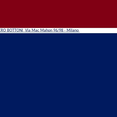
ERO BOTTONI
Via Mac Mahon 96/98 - Milano