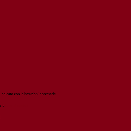
 indicato con le istruzioni necessarie.
e la
Login Spaggiari
!