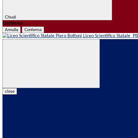
Chiudi
Conferma
Annulla
Conferma
Liceo Scientifico Statale
PI
close