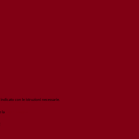
 indicato con le istruzioni necessarie.
e la
Login Spaggiari
!