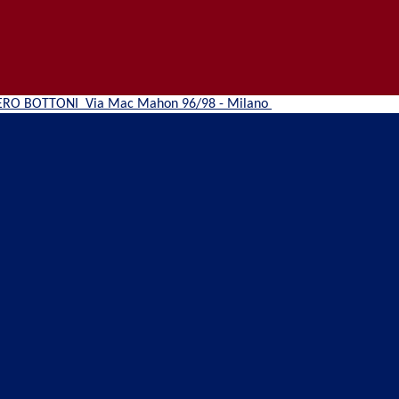
ERO BOTTONI
Via Mac Mahon 96/98 - Milano