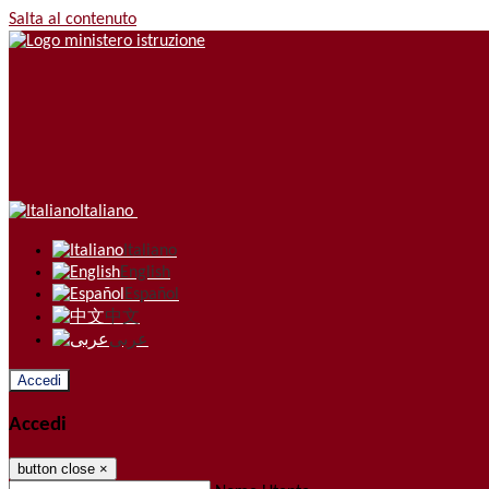
Salta al contenuto
Italiano
Italiano
English
Español
中文
عربى
Accedi
Accedi
button close
×