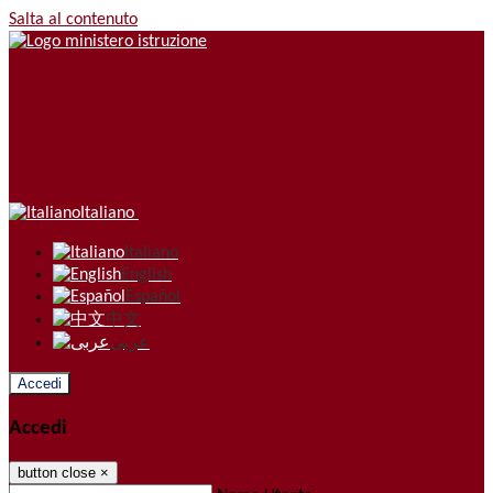
Salta al contenuto
Italiano
Italiano
English
Español
中文
عربى
Accedi
Accedi
button close
×