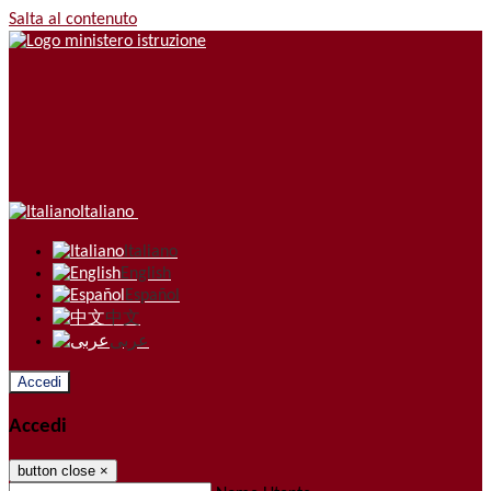
Salta al contenuto
Italiano
Italiano
English
Español
中文
عربى
Accedi
Accedi
button close
×