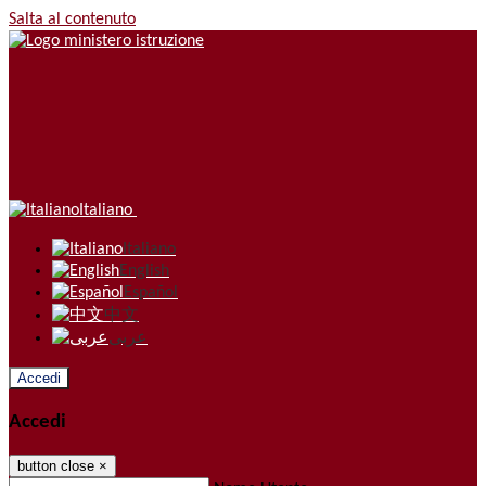
Salta al contenuto
Italiano
Italiano
English
Español
中文
عربى
Accedi
Accedi
button close
×