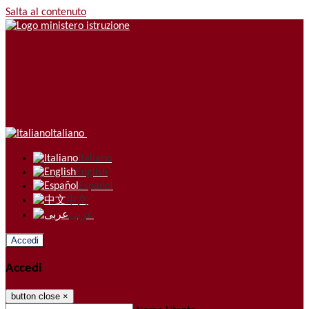
Salta al contenuto
Italiano
Italiano
English
Español
中文
عربى
Accedi
Accedi
button close
×