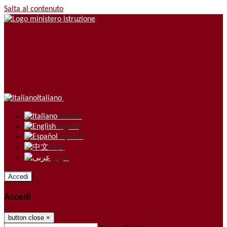
Salta al contenuto
Italiano
Italiano
English
Español
中文
عربى
Accedi
Accedi
button close
×