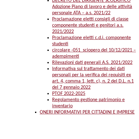
DECRETO DEL DIRIGENTE SCOLASTICO
Adozione Piano di lavoro e delle attività
personale ATA – a.s. 2021/22
Proclamazione eletti consigli di classe
componente studenti e genitori a.s.
2021/2022
Proclamazione eletti c.d.i. componente
studenti
circolare -051_sciopero del 10/12/2021 –
adempimenti
Rilevazioni dati generali A.S. 2021/2022
Informativa sul trattamento dei dati
personali per la verifica dei requisiti ex
art. 4, comma 1, lett. c), n. 2 del D.L. n.1
del 7 gennaio 2022
PTOF 2022-2025
Regolamento gestione patrimonio e
inventario
ONERI INFORMATIVI PER CITTADINI E IMPRESE