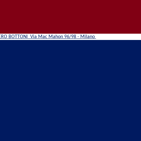
ERO BOTTONI
Via Mac Mahon 96/98 - Milano