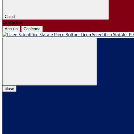
Chiudi
Conferma
Annulla
Conferma
Liceo Scientifico Statale
PI
close