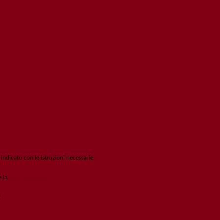
 indicato con le istruzioni necessarie.
e la
Login Spaggiari
!