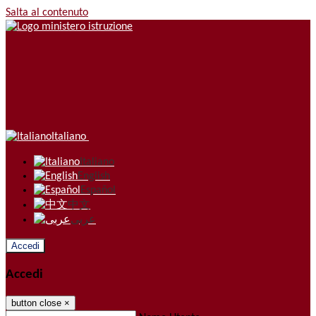
Salta al contenuto
Italiano
Italiano
English
Español
中文
عربى
Accedi
Accedi
button close
×