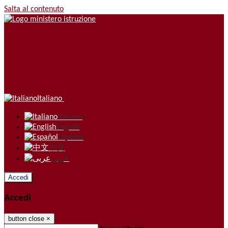
Salta al contenuto
Italiano
Italiano
English
Español
中文
عربى
Accedi
Accedi
button close
×