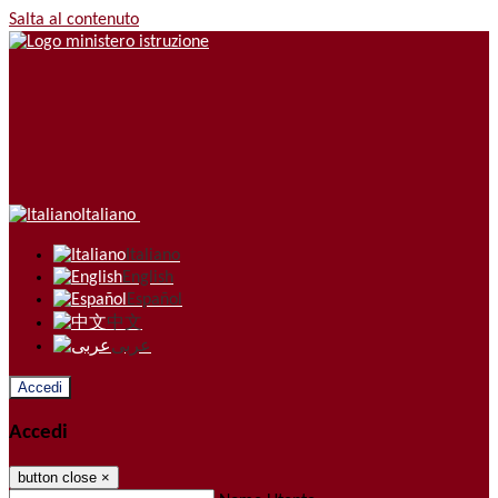
Salta al contenuto
Italiano
Italiano
English
Español
中文
عربى
Accedi
Accedi
button close
×