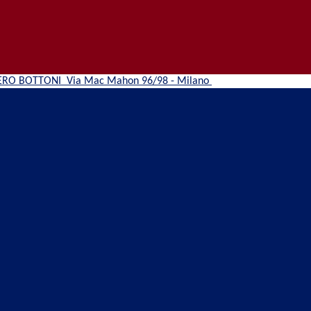
ERO BOTTONI
Via Mac Mahon 96/98 - Milano