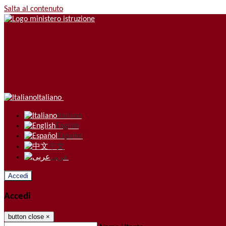
Salta al contenuto
Italiano
Italiano
English
Español
中文
عربى
Accedi
Accedi
button close
×