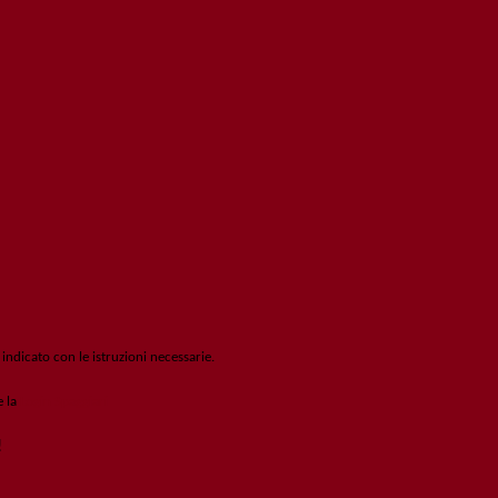
 indicato con le istruzioni necessarie.
e la
Login Spaggiari
!