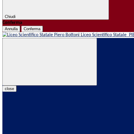
Chiudi
Conferma
Annulla
Conferma
Liceo Scientifico Statale
PI
close