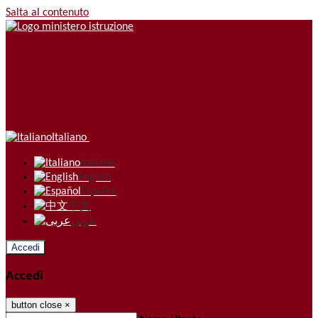
Salta al contenuto
Italiano
Italiano
English
Español
中文
عربى
Accedi
Accedi
button close
×