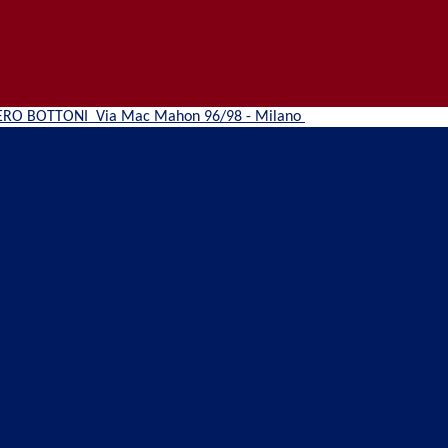
ERO BOTTONI
Via Mac Mahon 96/98 - Milano