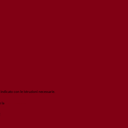
 indicato con le istruzioni necessarie.
e la
Login Spaggiari
!