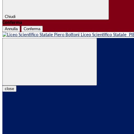
Chiudi
Conferma
Annulla
Conferma
Liceo Scientifico Statale
PI
close