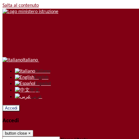
Salta al contenuto
Italiano
Italiano
English
Español
中文
عربى
Accedi
Accedi
button close
×