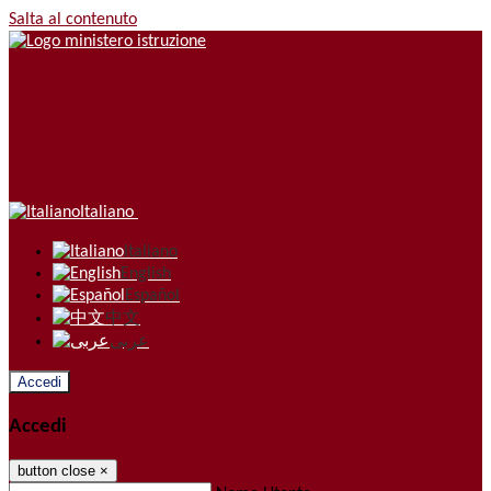
Salta al contenuto
Italiano
Italiano
English
Español
中文
عربى
Accedi
Accedi
button close
×