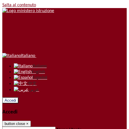
Salta al contenuto
Italiano
Italiano
English
Español
中文
عربى
Accedi
Accedi
button close
×