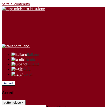
Salta al contenuto
Italiano
Italiano
English
Español
中文
عربى
Accedi
Accedi
button close
×