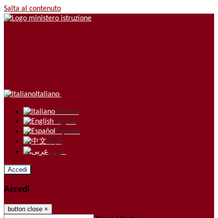
Salta al contenuto
Italiano
Italiano
English
Español
中文
عربى
Accedi
Accedi
button close
×