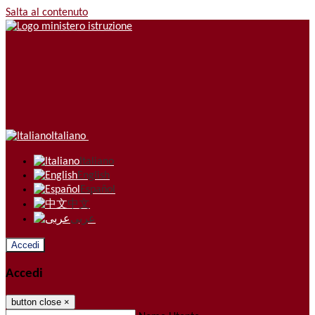
Salta al contenuto
Italiano
Italiano
English
Español
中文
عربى
Accedi
Accedi
button close
×