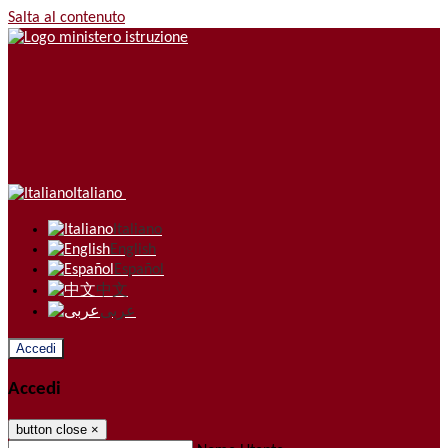
Salta al contenuto
Italiano
Italiano
English
Español
中文
عربى
Accedi
Accedi
button close
×