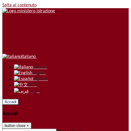
Salta al contenuto
Italiano
Italiano
English
Español
中文
عربى
Accedi
Accedi
button close
×