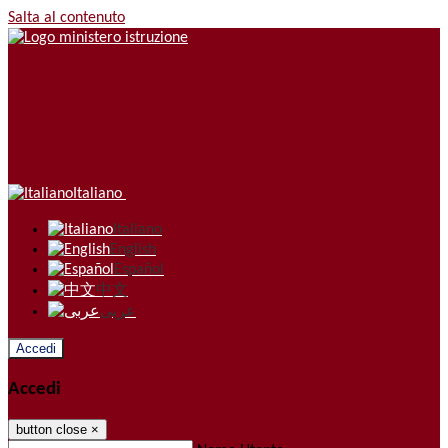
Salta al contenuto
Italiano
Italiano
English
Español
中文
عربى
Accedi
Accedi
button close
×