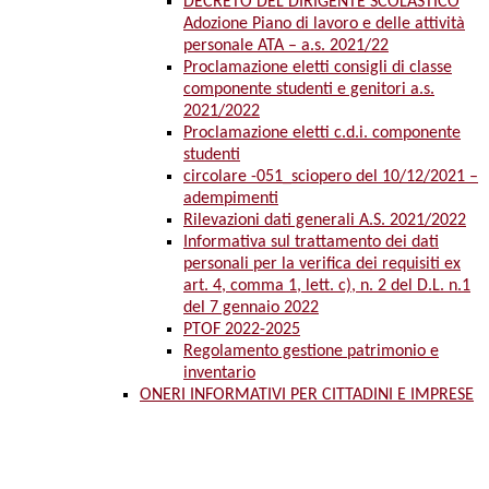
DECRETO DEL DIRIGENTE SCOLASTICO
Adozione Piano di lavoro e delle attività
personale ATA – a.s. 2021/22
Proclamazione eletti consigli di classe
componente studenti e genitori a.s.
2021/2022
Proclamazione eletti c.d.i. componente
studenti
circolare -051_sciopero del 10/12/2021 –
adempimenti
Rilevazioni dati generali A.S. 2021/2022
Informativa sul trattamento dei dati
personali per la verifica dei requisiti ex
art. 4, comma 1, lett. c), n. 2 del D.L. n.1
del 7 gennaio 2022
PTOF 2022-2025
Regolamento gestione patrimonio e
inventario
ONERI INFORMATIVI PER CITTADINI E IMPRESE