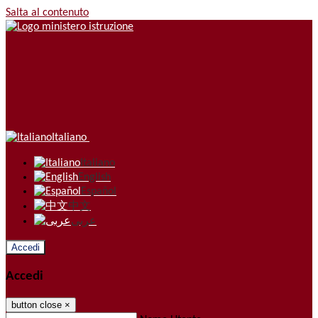
Salta al contenuto
Italiano
Italiano
English
Español
中文
عربى
Accedi
Accedi
button close
×