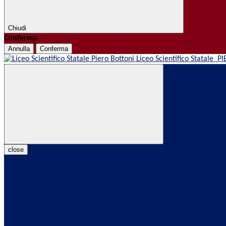
Chiudi
Conferma
Annulla
Conferma
Liceo Scientifico Statale
PI
close