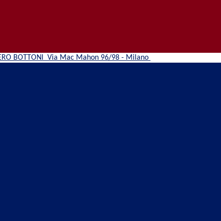
ERO BOTTONI
Via Mac Mahon 96/98 - Milano