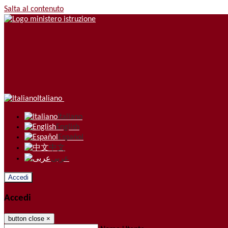
Salta al contenuto
Italiano
Italiano
English
Español
中文
عربى
Accedi
Accedi
button close
×