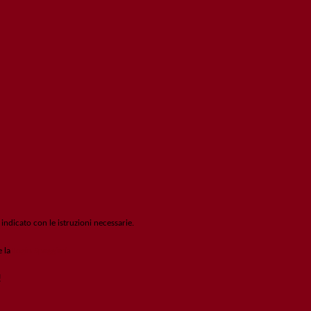
 indicato con le istruzioni necessarie.
e la
Login Spaggiari
!