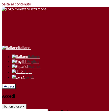
Salta al contenuto
Italiano
Italiano
English
Español
中文
عربى
Accedi
Accedi
button close
×