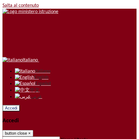
Salta al contenuto
Italiano
Italiano
English
Español
中文
عربى
Accedi
Accedi
button close
×