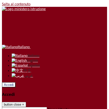
Salta al contenuto
Italiano
Italiano
English
Español
中文
عربى
Accedi
Accedi
button close
×