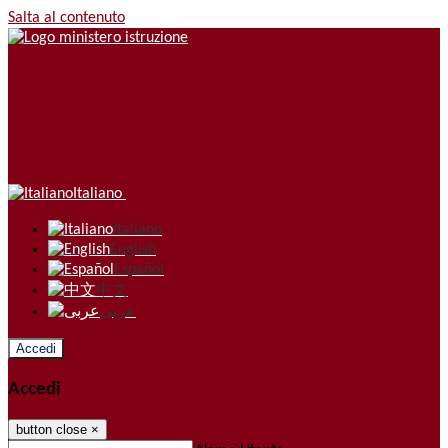
Salta al contenuto
Italiano
Italiano
English
Español
中文
عربى
Accedi
Accedi
button close
×