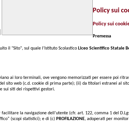
Policy sui co
Policy sui cooki
Premessa
o il "Sito", sul quale l’Istituto Scolastico
Liceo Scientifico Statale B
i inviano ai loro terminali, ove vengono memorizzati per essere poi ritras
l sito web (c.d. cookie di prima parte); (ii) da titolari estranei al sit
sui siti dei rispettivi gestori.
er facilitare la navigazione dell’utente (cfr. art. 122, comma 1 del D.Lg
ico” (scopi statistici); e di (c)
PROFILAZIONE
, adoperati per monitor