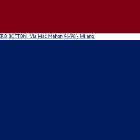
ERO BOTTONI
Via Mac Mahon 96/98 - Milano