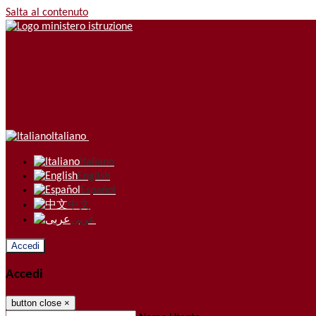
Salta al contenuto
Italiano
Italiano
English
Español
中文
عربى
Accedi
Accedi
button close
×