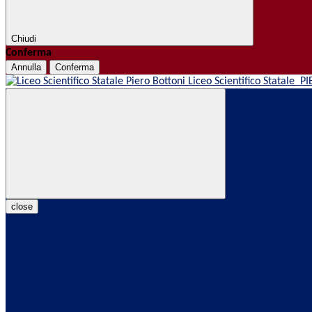
Chiudi
Conferma
Annulla
Conferma
Liceo Scientifico Statale
PI
close