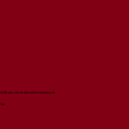
 indicato con le istruzioni necessarie.
e la
Login Spaggiari
!