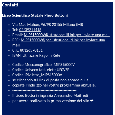
Contatti
Liceo Scientifico Statale Piero Bottoni
Via Mac Mahon, 96/98 20155 Milano (MI)
Tel:
02/39211418
Email:
MIPS15000V@istruzione.it
Link per inviare una mail
PEC:
MIPS15000V@pec.istruzione.it
Link per inviare una
mail
C.F.: 80126570151
IBAN: Utilizzare Pago in Rete
Codice Meccanografico: MIPS15000V
Codice Univoco fatt. elett: UF0VSF
Codice IPA: istsc_MIPS15000V
se cliccando sui link di posta non accade nulla
copiate l'indirizzo nel vostro programma abituale.
--------------------------------------------------
Il Liceo Bottoni ringrazia Alessandro Maifredi
per avere realizzato la prima versione del sito ❤