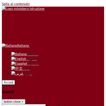
Salta al contenuto
Italiano
Italiano
English
Español
中文
عربى
Accedi
Accedi
button close
×