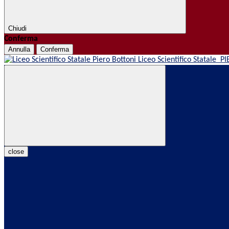
Chiudi
Conferma
Annulla
Conferma
Liceo Scientifico Statale
PI
close