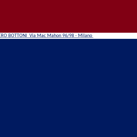
ERO BOTTONI
Via Mac Mahon 96/98 - Milano