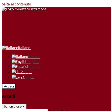
Salta al contenuto
Italiano
Italiano
English
Español
中文
عربى
Accedi
Accedi
button close
×