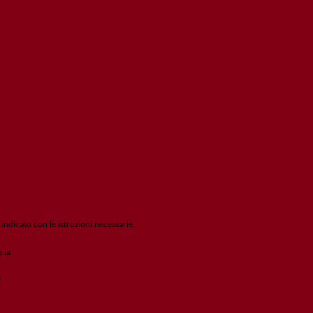
 indicato con le istruzioni necessarie.
e la
Login Spaggiari
!