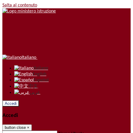
Salta al contenuto
Italiano
Italiano
English
Español
中文
عربى
Accedi
Accedi
button close
×