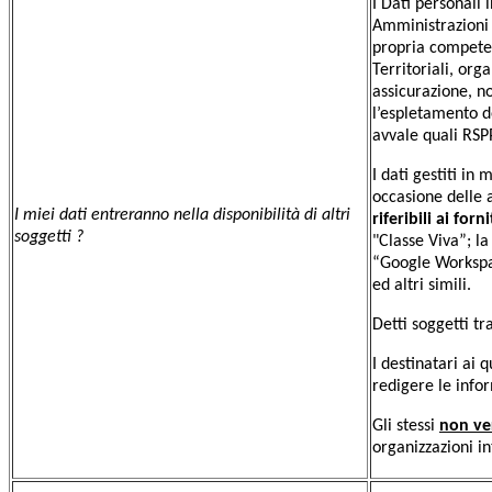
I Dati personali
Amministrazioni 
propria competen
Territoriali, org
assicurazione, n
l’espletamento del
avvale quali RSP
I dati gestiti in
occasione delle a
I miei dati entreranno nella disponibilità di altri
riferibili ai forni
soggetti ?
"Classe Viva”; la
“Google Workspac
ed altri simili.
Detti soggetti tr
I destinatari ai q
redigere le info
Gli stessi
non ve
organizzazioni in