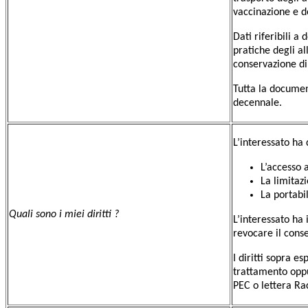
vaccinazione e do
Dati riferibili a
pratiche degli al
conservazione di 
Tutta la documen
decennale.
L’interessato ha
L’accesso a
La limitaz
La portabil
Quali sono i miei diritti ?
L’interessato ha 
revocare il conse
I diritti sopra e
trattamento oppu
PEC o lettera R