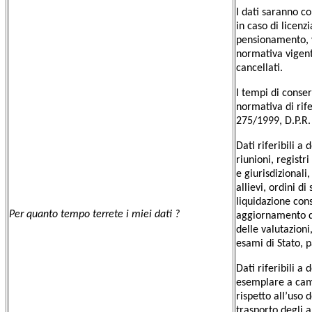
I dati saranno co
in caso di licenz
pensionamento, ve
normativa vigent
cancellati.
I tempi di conser
normativa di rife
275/1999, D.P.R.
Dati riferibili a
riunioni, registri
e giurisdizionali
allievi, ordini di
liquidazione cons
Per quanto tempo terrete i miei dati ?
aggiornamento del
delle valutazioni,
esami di Stato, p
Dati riferibili a
esemplare a campi
rispetto all’uso 
trasporto degli al