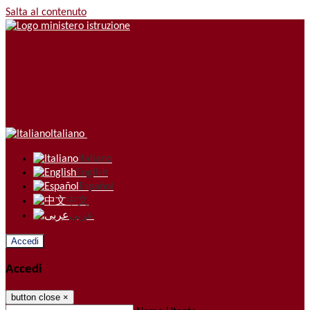
Salta al contenuto
Italiano
Italiano
English
Español
中文
عربى
Accedi
Accedi
button close
×