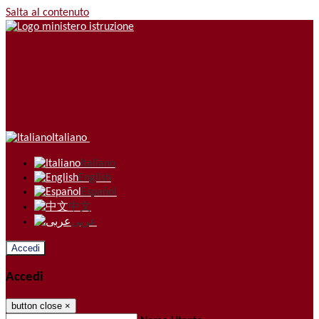
Salta al contenuto
Italiano
Italiano
English
Español
中文
عربى
Accedi
Accedi
button close
×