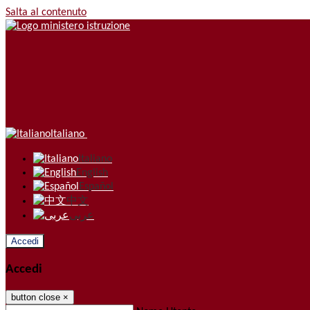
Salta al contenuto
Italiano
Italiano
English
Español
中文
عربى
Accedi
Accedi
button close
×