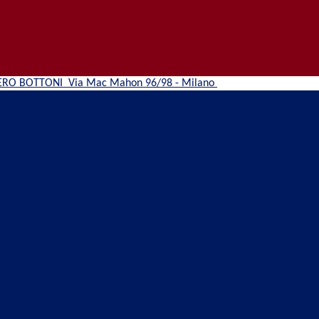
ERO BOTTONI
Via Mac Mahon 96/98 - Milano