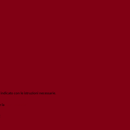
 indicato con le istruzioni necessarie.
e la
Login Spaggiari
!