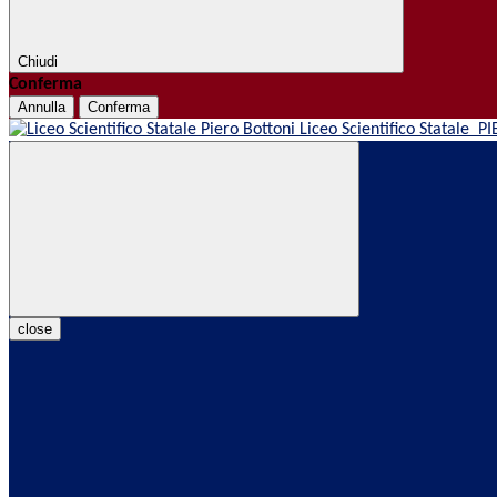
Chiudi
Conferma
Annulla
Conferma
Liceo Scientifico Statale
PI
close