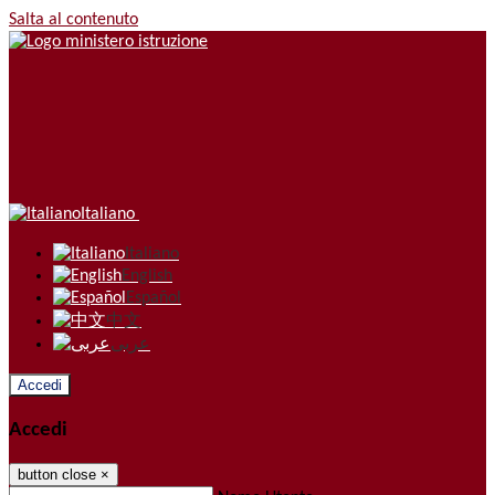
Salta al contenuto
Italiano
Italiano
English
Español
中文
عربى
Accedi
Accedi
button close
×