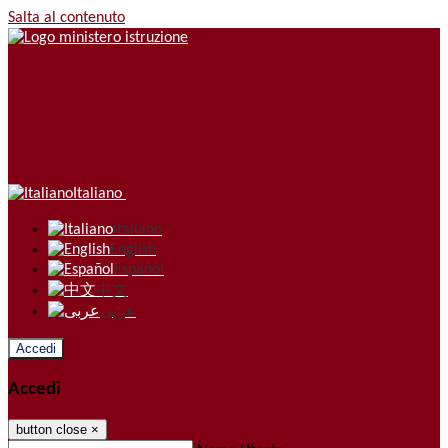
Salta al contenuto
Italiano
Italiano
English
Español
中文
عربى
Accedi
Accedi
button close
×