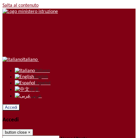
Salta al contenuto
Italiano
Italiano
English
Español
中文
عربى
Accedi
Accedi
button close
×